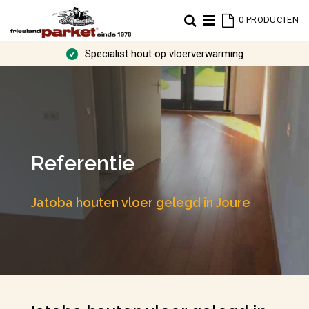
Cart
Zoek
0
PRODUCTEN
Specialist hout op vloerverwarming
Referentie
Jatoba houten vloer gelegd in Joure