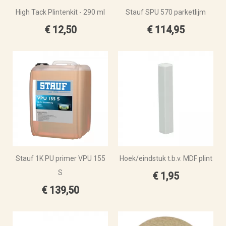
High Tack Plintenkit - 290 ml
Stauf SPU 570 parketlijm
€ 12,50
€ 114,95
Stauf 1K PU primer VPU 155
Hoek/eindstuk t.b.v. MDF plint
S
€ 1,95
€ 139,50