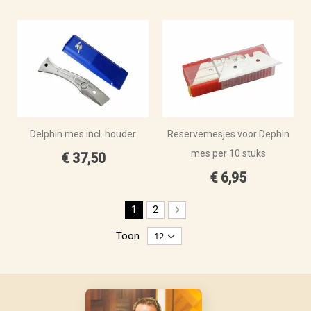
Delphin mes incl. houder
Reservemesjes voor Dephin
mes per 10 stuks
€ 37,50
€ 6,95
Pagina
U lees momenteel pagina
Pagina
Pagina
Volgende
1
2
Toon