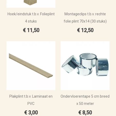
Hoek/eindstuk t.b.v. Folieplint
Montageclips t.b.v. rechte
4 stuks
folie plint 70x14 (30 stuks)
€ 11,50
€ 12,50
Plakplint t.b.v. Laminaat en
Ondervloerentape 5 cm breed
PVC
x 50 meter
€ 3,00
€ 8,50