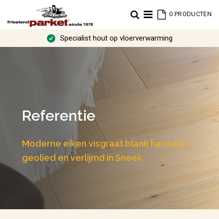
Cart
Zoek
0
PRODUCTEN
Specialist hout op vloerverwarming
Referentie
Moderne eiken visgraat blank hardwax
geolied en verlijmd in Sneek