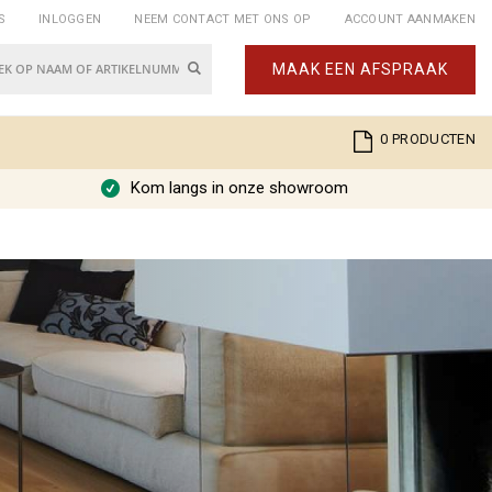
S
INLOGGEN
NEEM CONTACT MET ONS OP
ACCOUNT AANMAKEN
Zoek
MAAK EEN AFSPRAAK
k
Cart
0
PRODUCTEN
Kom langs in onze showroom