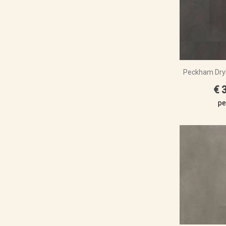
Peckham Dryb
€ 
pe