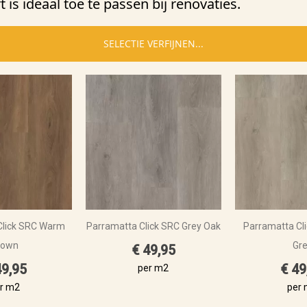
 is ideaal toe te passen bij renovaties.
SELECTIE VERFIJNEN...
Click SRC Warm
Parramatta Click SRC Grey Oak
Parramatta Cli
rown
Gr
€ 49,95
49,95
€ 49
per m2
r m2
per