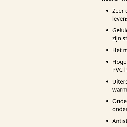
Zeer 
leven
Gelui
zijn s
Het m
Hoge s
PVC 
Uiter
warm
Onder
onde
Antis