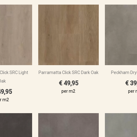
Click SRC Light
Parramatta Click SRC Dark Oak
Peckham Dry
Oak
€ 49,95
€ 39
49,95
per m2
per
r m2