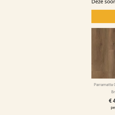
Deze soort
Parramatta 
B
€ 
pe