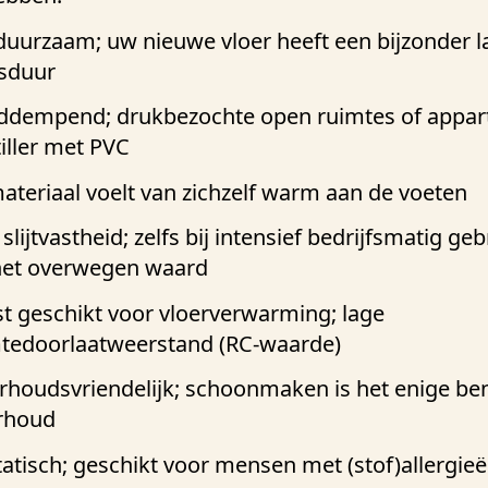
duurzaam; uw nieuwe vloer heeft een bijzonder 
sduur
ddempend; drukbezochte open ruimtes of appa
tiller met PVC
ateriaal voelt van zichzelf warm aan de voeten
lijtvastheid; zelfs bij intensief bedrijfsmatig geb
het overwegen waard
st geschikt voor vloerverwarming; lage
tedoorlaatweerstand (RC-waarde)
houdsvriendelijk; schoonmaken is het enige be
rhoud
tatisch; geschikt voor mensen met (stof)allergie