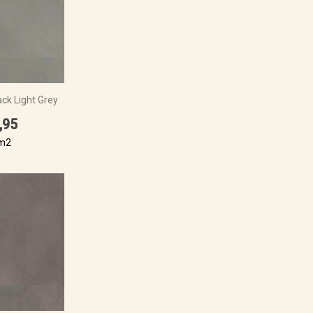
ck Light Grey
,95
 m2