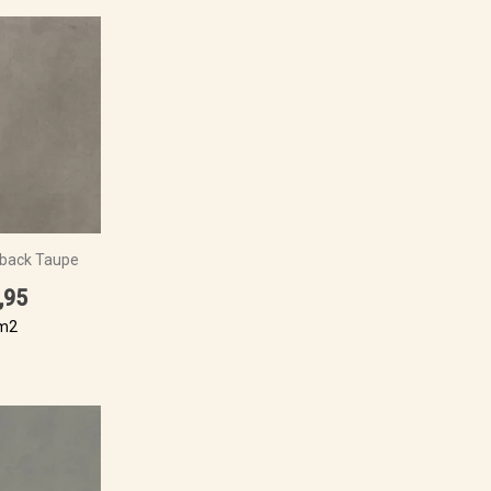
back Taupe
,95
 m2