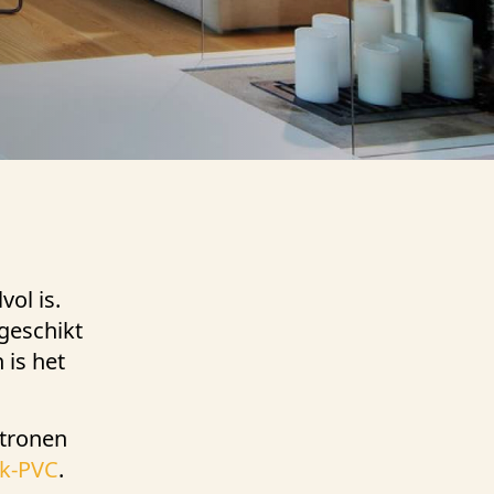
vol is.
 geschikt
 is het
atronen
ck-PVC
.