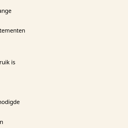
lange
rtementen
ruik is
nodigde
ën