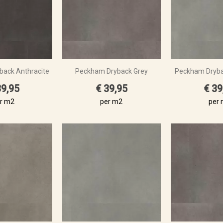
ack Anthracite
Peckham Dryback Grey
Peckham Dryba
39,95
€ 39,95
€ 39
r m2
per m2
per