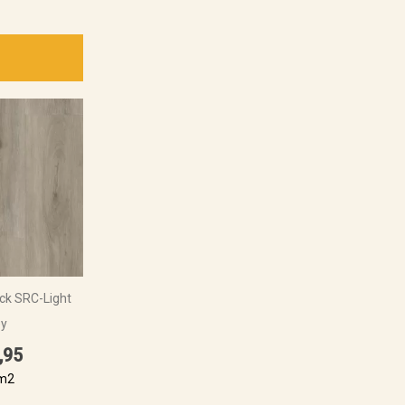
ck SRC-Light
ey
,95
 m2