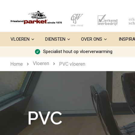
Ga
naar
de
inhoud
VLOEREN
DIENSTEN
OVER ONS
INSPIRA
Specialist hout op vloerverwarming
Vloeren
Home
PVC vloeren
PVC