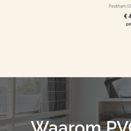
Peckham Cl
€ 
pe
Waarom PV