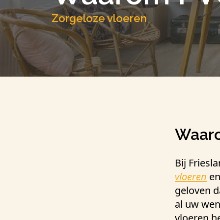
Zorgeloze vloeren
Waaro
Bij Fries
vloeren
e
geloven d
al uw wen
vloeren h