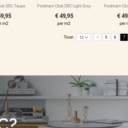
ick SRC Taupe
Peckham Click SRC Light Grey
Peckham Cli
49,95
€ 49,95
€ 49
r m2
per m2
per
Pagina
Toon
Pagina
Vorige
Pagina
Pagina
U 
5
6
7
C?