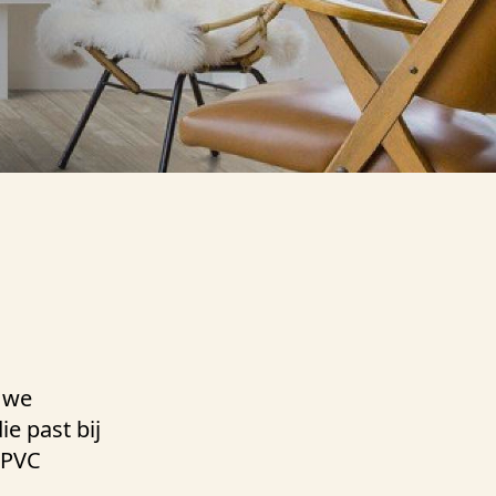
 we
e past bij
 PVC