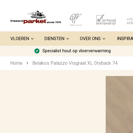
Ga
naar
de
inhoud
VLOEREN
DIENSTEN
OVER ONS
INSPIRA
Specialist hout op vloerverwarming
Home
Belakos Palazzo Visgraat XL Dryback 74
Ga
naar
het
einde
van
de
afbeeldingen-