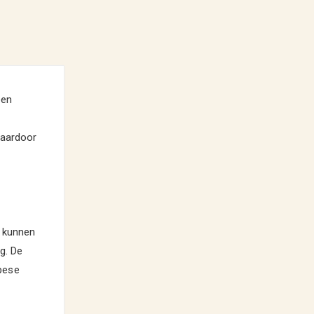
een
waardoor
e kunnen
g. De
pese