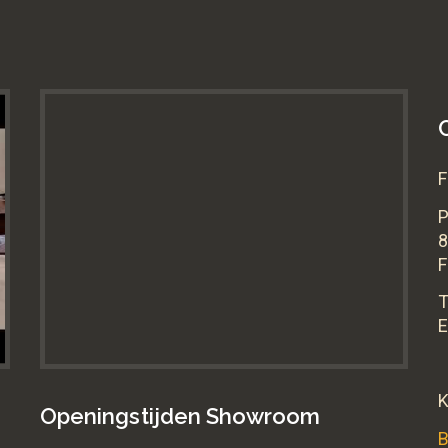
F
8
F
T
E
K
Openingstijden Showroom
B