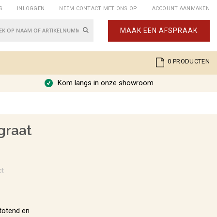
S
INLOGGEN
NEEM CONTACT MET ONS OP
ACCOUNT AANMAKEN
Zoek
MAAK EEN AFSPRAAK
k
Cart
0
PRODUCTEN
Kom langs in onze showroom
graat
ct
stotend en