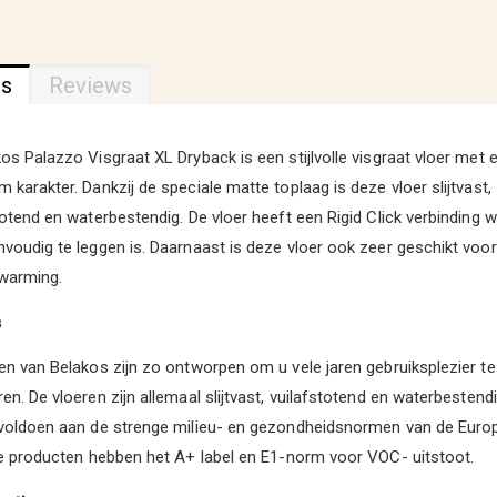
ns
Reviews
os Palazzo Visgraat XL Dryback is een stijlvolle visgraat vloer met 
 karakter. Dankzij de speciale matte toplaag is deze vloer slijtvast,
totend en waterbestendig. De vloer heeft een Rigid Click verbinding 
voudig te leggen is. Daarnaast is deze vloer ook zeer geschikt voor
rwarming.
s
en van Belakos zijn zo ontworpen om u vele jaren gebruiksplezier t
en. De vloeren zijn allemaal slijtvast, vuilafstotend en waterbestendi
 voldoen aan de strenge milieu- en gezondheidsnormen van de Euro
le producten hebben het A+ label en E1-norm voor VOC- uitstoot.