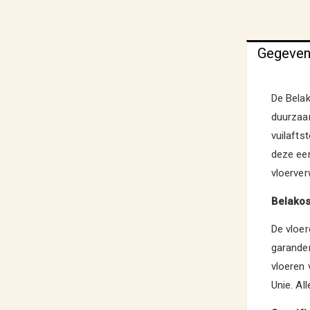
Gegeve
De Belak
duurzaam
vuilafts
deze een
vloerve
Belako
De vloer
garander
vloeren
Unie. Al