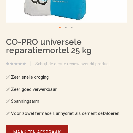
Ga
CO-PRO universele
naar
reparatiemortel 25 kg
het
begin
Schrijf de eerste review over dit product
van
✅ Zeer snelle droging
de
afbeeldingen-
✅ Zeer goed verwerkbaar
gallerij
✅ Spanningsarm
✅ Voor zowel fermacell, anhydriet als cement dekvloeren
MAAK EEN AFSPRAAK