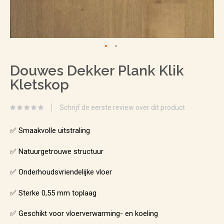
Ga
Douwes Dekker Plank Klik
naar
Kletskop
het
begin
Schrijf de eerste review over dit product
van
de
✅ Smaakvolle uitstraling
afbeeldingen-
✅ Natuurgetrouwe structuur
gallerij
✅ Onderhoudsvriendelijke vloer
✅ Sterke 0,55 mm toplaag
✅ Geschikt voor vloerverwarming- en koeling