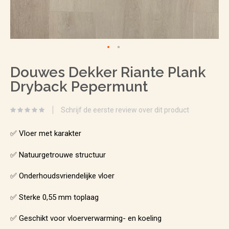
Ga
Douwes Dekker Riante Plank
naar
Dryback Pepermunt
het
begin
Schrijf de eerste review over dit product
van
de
✅ Vloer met karakter
afbeeldingen-
✅ Natuurgetrouwe structuur
gallerij
✅ Onderhoudsvriendelijke vloer
✅ Sterke 0,55 mm toplaag
✅ Geschikt voor vloerverwarming- en koeling