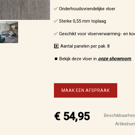
✅ Onderhoudsvriendelijke vloer
✅ Sterke 0,55 mm toplaag
✅ Geschikt voor vloerverwarming- en koe
#️⃣ Aantal panelen per pak: 8
⏹️ Bekijk deze vloer in
onze showroom
MAAK EEN AFSPRAAK
€ 54,95
Beschikbaarheid
Artikeln