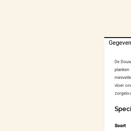
Gegeve
De Douwe
planken 
minivell
vloer on
zorgeloo
Speci
Soort