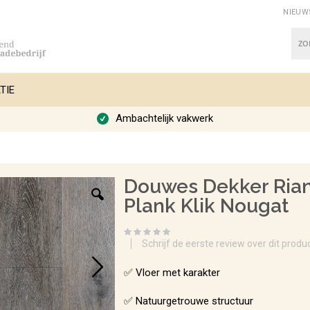
NIEUW
Zoe
TIE
Ambachtelijk vakwerk
Douwes Dekker Ria
Plank Klik Nougat
Schrijf de eerste review over dit produ
✅ Vloer met karakter
✅ Natuurgetrouwe structuur