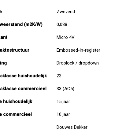
e
Zwevend
weerstand (m2K/W)
0,088
kant
Micro 4V
aktestructuur
Embossed-in-register
ing
Droplock / dropdown
sklasse huishoudelijk
23
sklasse commercieel
33 (AC5)
e huishoudelijk
15 jaar
e commercieel
10 jaar
Douwes Dekker