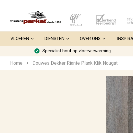
Ga
naar
de
inhoud
VLOEREN
DIENSTEN
OVER ONS
INSPIRA
Specialist hout op vloerverwarming
Home
Douwes Dekker Riante Plank Klik Nougat
Ga
naar
het
einde
van
de
afbeeldingen-