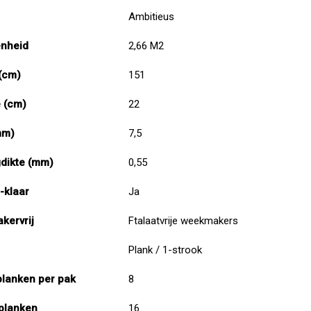
Ambitieus
enheid
2,66 M2
(cm)
151
 (cm)
22
mm)
7,5
dikte (mm)
0,55
-klaar
Ja
kervrij
Ftalaatvrije weekmakers
Plank / 1-strook
planken per pak
8
planken
16