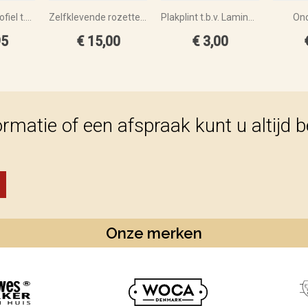
Duo-hoeklijnprofiel t.b.v Laminaat/PVC
Zelfklevende rozetten (17 mm) 10 stuks
Plakplint t.b.v. Laminaat en PVC
Ond
95
€ 15,00
€ 3,00
ormatie of een afspraak kunt u altijd 
Onze merken