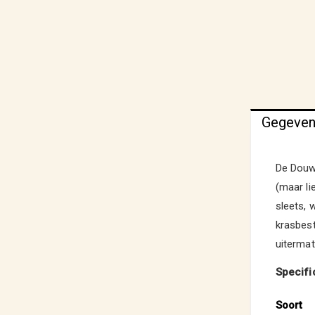
Gegeve
De Douwe
(maar li
sleets, w
krasbest
uitermat
Specifi
Soort