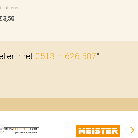
ervloeren
€ 3,50
bellen met
0513 – 626 507
"