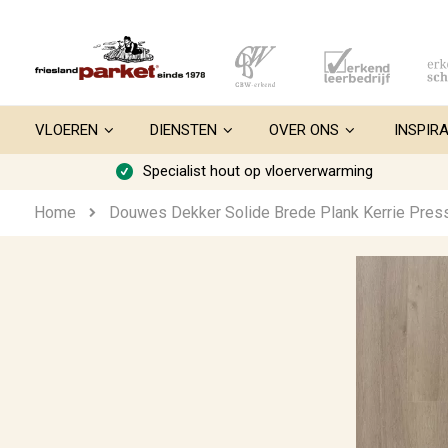
Ga
naar
de
inhoud
VLOEREN
DIENSTEN
OVER ONS
INSPIRA
Specialist hout op vloerverwarming
Home
Douwes Dekker Solide Brede Plank Kerrie Pres
Ga
naar
het
einde
van
de
afbeeldingen-