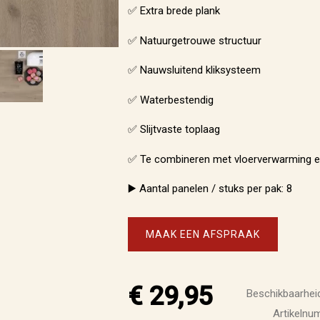
✅ Extra brede plank
✅ Natuurgetrouwe structuur
✅ Nauwsluitend kliksysteem
✅ Waterbestendig
✅ Slijtvaste toplaag
✅ Te combineren met vloerverwarming en
▶️ Aantal panelen / stuks per pak: 8
MAAK EEN AFSPRAAK
€ 29,95
Beschikbaarheid
Artikeln