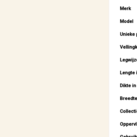
Merk
Model
Unieke 
Velling
Legwijz
Lengte 
Dikte i
Breedte
Collecti
Oppervl
Gebruik