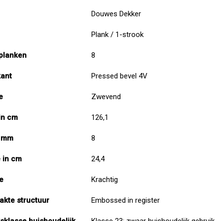
Douwes Dekker
Plank / 1-strook
planken
8
kant
Pressed bevel 4V
e
Zwevend
in cm
126,1
n mm
8
 in cm
24,4
e
Krachtig
akte structuur
Embossed in register
sklasse huishoudelijk
Klasse 23: zwaar huishoudelijk gebruik