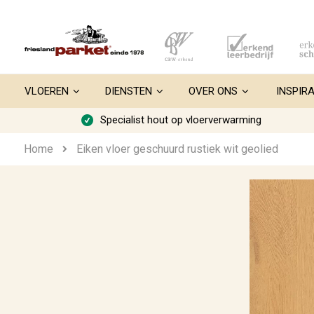
Ga
naar
de
inhoud
VLOEREN
DIENSTEN
OVER ONS
INSPIRA
Specialist hout op vloerverwarming
Home
Eiken vloer geschuurd rustiek wit geolied
Ga
naar
het
einde
van
de
afbeeldingen-