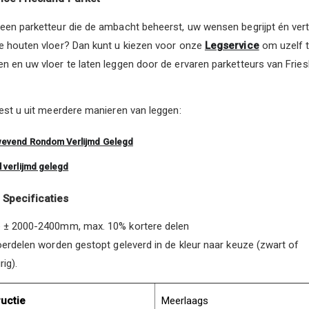
een parketteur die de ambacht beheerst, uw wensen begrijpt én vert
e houten vloer? Dan kunt u kiezen voor onze
Legservice
om uzelf 
n en uw vloer te laten leggen door de ervaren parketteurs van Fries
kiest u uit meerdere manieren van leggen:
evend Rondom Verlijmd Gelegd
l verlijmd gelegd
 Specificaties
e ± 2000-2400mm, max. 10% kortere delen
loerdelen worden gestopt geleverd in de kleur naar keuze (zwart of
rig).
uctie
Meerlaags