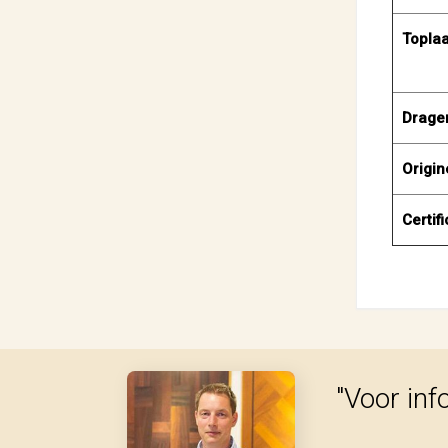
Topla
Drage
Origin
Certif
"Voor inf