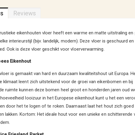
ns
Reviews
ustieke eikenhouten vloer heeft een warme en matte uitstraling en
elke interieurstijl (bijv. landelijk, modern). Deze vloer is geschuurd e
ied. Ook is deze vloer geschikt voor vloerverwarming.
ees Eikenhout
loer is gemaakt van hard en duurzaam kwaliteitshout uit Europa. H
 klimaat leent zich uitstekend voor de groei van eikenbomen en bij
de ruimte kunnen deze bomen heel groot en honderden jaren oud w
hoeveelheid looizuur in het Europese eikenhout kunt u het een ver
en door het te logen of te roken. Daarnaast laat het hout zich goed 
en lakken. Kortom: Het ideale hout voor een unieke en schitterende 
odem.
ice Friesland Parket