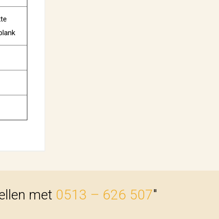
te
plank
bellen met
0513 – 626 507
"