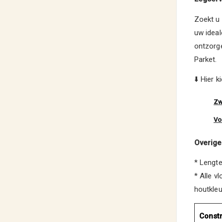
Zoekt u 
uw ideal
ontzorge
Parket.
⬇️ Hier 
Zw
Vo
Overige
* Lengt
* Alle v
houtkleu
Constr