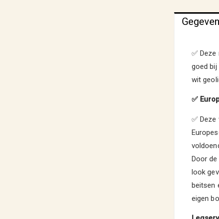
Gegeve
✅ Deze r
goed bij 
wit geol
✅ Europ
✅ Deze v
Europese
voldoen
Door de 
look gev
beitsen 
eigen b
Legserv