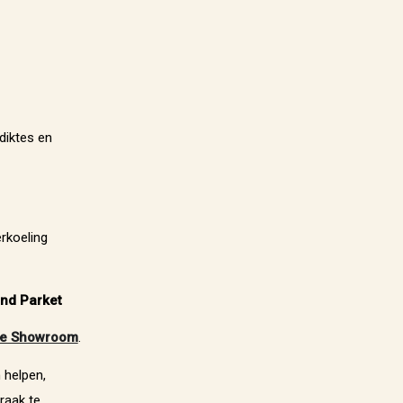
diktes en
rkoeling
and Parket
e Showroom
.
 helpen,
raak te