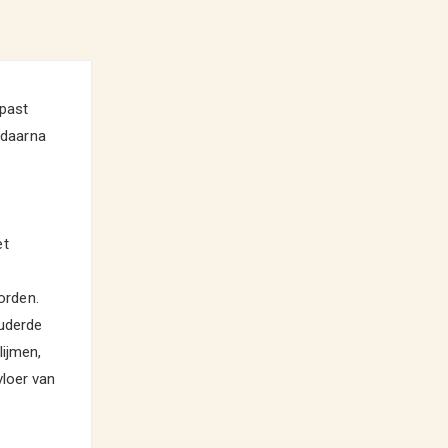
 past
n daarna
et
orden.
ouderde
lijmen,
vloer van