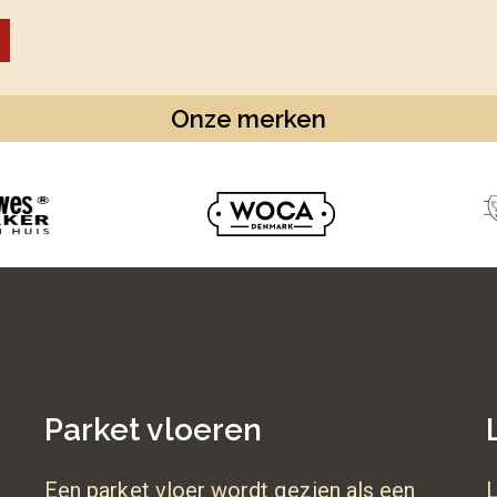
Onze merken
Parket vloeren
Een parket vloer wordt gezien als een
L