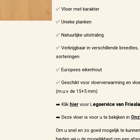
✅ Vloer met karakter
✅ Unieke planken
✅ Natuurlijke uitstraling
✅ Verkrijgbaar in verschillende breedtes, 
sorteringen
✅ Europees eikenhout
✅ Geschikt voor vloerverwarming en vloe
(m.u.v. de 15+5 mm)
➡️ Klik
hier
voor L
egservice van Friesl
➡️ Deze vloer is voor u te bekijken in
Onz
Om u snel en zo goed mogelijk te kunnen
bieden wij u de mogelijkheid om een afsp