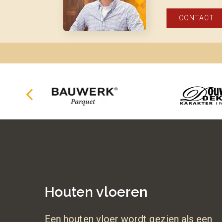
CONTACT
Houten vloeren
Een houten vloer wordt gezien als een