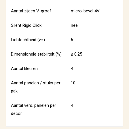
Aantal zijden V-groef
micro-bevel 4V
Silent Rigid Click
nee
Lichtechtheid (>=)
6
Dimensionele stabiliteit (%)
≤ 0,25
Aantal kleuren
4
Aantal panelen / stuks per
10
pak
Aantal vers. panelen per
4
decor