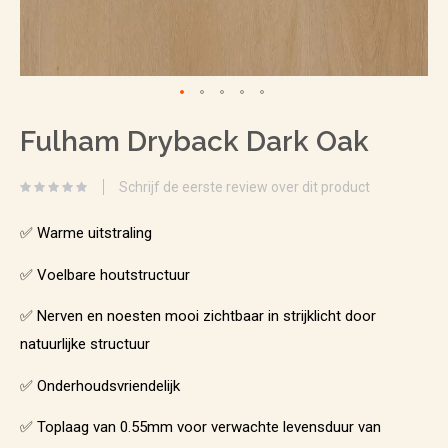
Ga
Fulham Dryback Dark Oak
naar
het
Schrijf de eerste review over dit product
begin
van
✅ Warme uitstraling
de
✅ Voelbare houtstructuur
afbeeldingen-
✅ Nerven en noesten mooi zichtbaar in strijklicht door
gallerij
natuurlijke structuur
✅ Onderhoudsvriendelijk
✅ Toplaag van 0.55mm voor verwachte levensduur van