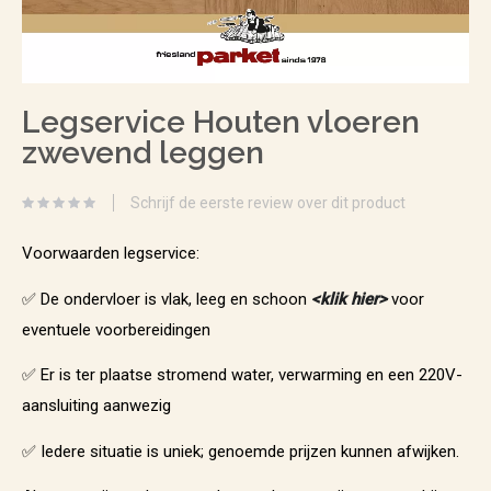
Ga
Legservice Houten vloeren
naar
zwevend leggen
het
begin
Schrijf de eerste review over dit product
van
de
Voorwaarden legservice:
afbeeldingen-
✅ De ondervloer is vlak, leeg en schoon
<klik hie
r>
voor
gallerij
eventuele voorbereidingen
✅ Er is ter plaatse stromend water, verwarming en een 220V-
aansluiting aanwezig
✅ Iedere situatie is uniek; genoemde prijzen kunnen afwijken.