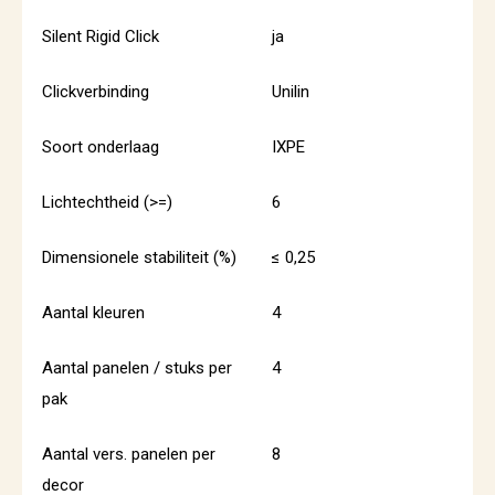
Silent Rigid Click
ja
Clickverbinding
Unilin
Soort onderlaag
IXPE
Lichtechtheid (>=)
6
Dimensionele stabiliteit (%)
≤ 0,25
Aantal kleuren
4
Aantal panelen / stuks per
4
pak
Aantal vers. panelen per
8
decor