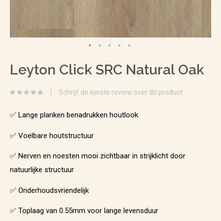
Ga
Leyton Click SRC Natural Oak
naar
het
Schrijf de eerste review over dit product
begin
van
✅ Lange planken benadrukken houtlook
de
✅ Voelbare houtstructuur
afbeeldingen-
✅ Nerven en noesten mooi zichtbaar in strijklicht door
gallerij
natuurlijke structuur
✅ Onderhoudsvriendelijk
✅ Toplaag van 0.55mm voor lange levensduur