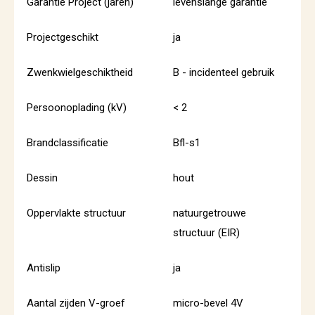
Garantie Project (jaren)
levenslange garantie
Projectgeschikt
ja
Zwenkwielgeschiktheid
B - incidenteel gebruik
Persoonoplading (kV)
< 2
Brandclassificatie
Bfl-s1
Dessin
hout
Oppervlakte structuur
natuurgetrouwe
structuur (EIR)
Antislip
ja
Aantal zijden V-groef
micro-bevel 4V