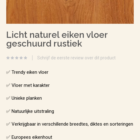
Ga
Licht naturel eiken vloer
naar
geschuurd rustiek
het
begin
Schrijf de eerste review over dit product
van
de
✅ Trendy eiken vloer
afbeeldingen-
✅ Vloer met karakter
gallerij
✅ Unieke planken
✅ Natuurlijke uitstraling
✅ Verkrijgbaar in verschillende breedtes, diktes en sorteringen
✅ Europees eikenhout