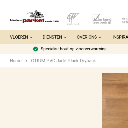
Ga
naar
de
inhoud
VLOEREN
DIENSTEN
OVER ONS
INSPIRA
Specialist hout op vloerverwarming
Home
OTIUM PVC Jade Plank Dryback
Ga
naar
het
einde
van
de
afbeeldingen-