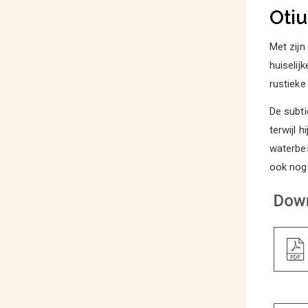
Oti
Met zijn
huiselij
rustieke
De subti
terwijl 
waterbes
ook nog