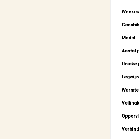
Weekma
Geschik
Model
Aantal 
Unieke 
Legwijz
Warmte
Velling
Oppervl
Verbind