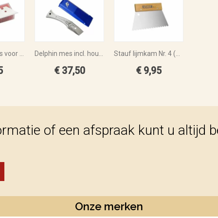
Reservemesjes voor Dephin mes per 10 stuks
Delphin mes incl. houder
Stauf lijmkam Nr. 4 (B15)
5
€ 37,50
€ 9,95
ormatie of een afspraak kunt u altijd 
Onze merken