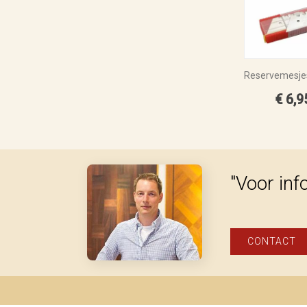
€ 6,9
"Voor inf
CONTACT