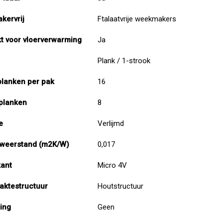
kervrij
Ftalaatvrije weekmakers
t voor vloerverwarming
Ja
Plank / 1-strook
planken per pak
16
planken
8
e
Verlijmd
weerstand (m2K/W)
0,017
kant
Micro 4V
aktestructuur
Houtstructuur
ing
Geen