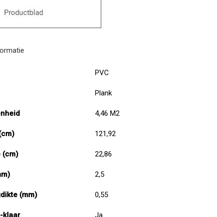
formatie
PVC
ie
Plank
enheid
4,46 M2
(cm)
121,92
 (cm)
22,86
mm)
2,5
dikte (mm)
0,55
-klaar
Ja