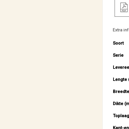
Extra in
Extra
Soort
informat
Serie
Levere
Lengte 
Breedte
Dikte (
Toplaag
Kant-en