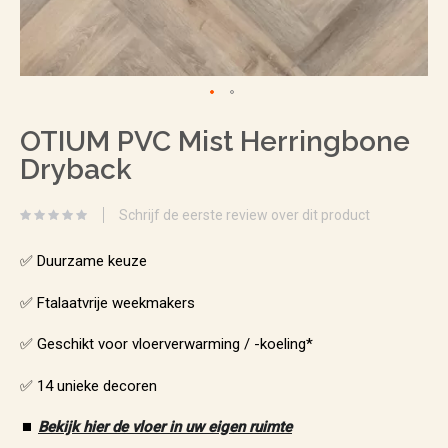
Ga
OTIUM PVC Mist Herringbone
naar
Dryback
het
begin
Schrijf de eerste review over dit product
van
de
✅ Duurzame keuze
afbeeldingen-
✅ Ftalaatvrije weekmakers
gallerij
✅ Geschikt voor vloerverwarming / -koeling*
✅ 14 unieke decoren
⏹️
Bekijk hier de vloer in uw eigen ruimte