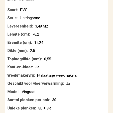
Extra
PVC
informatie
Herringbone
3,48 M2
76,2
15,24
2,5
0,55
Ja
Ftalaatvrije weekmakers
Ja
Visgraat
30
8L + 8R