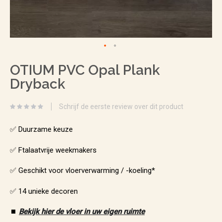
Ga
OTIUM PVC Opal Plank
naar
Dryback
het
begin
Schrijf de eerste review over dit product
van
de
✅ Duurzame keuze
afbeeldingen-
✅ Ftalaatvrije weekmakers
gallerij
✅ Geschikt voor vloerverwarming / -koeling*
✅ 14 unieke decoren
⏹️
Bekijk hier de vloer in uw eigen ruimte