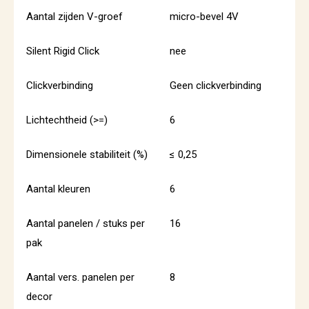
Aantal zijden V-groef
micro-bevel 4V
Silent Rigid Click
nee
Clickverbinding
Geen clickverbinding
Lichtechtheid (>=)
6
Dimensionele stabiliteit (%)
≤ 0,25
Aantal kleuren
6
Aantal panelen / stuks per
16
pak
Aantal vers. panelen per
8
decor