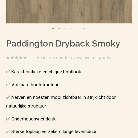
Ga
Paddington Dryback Smoky
naar
het
Schrijf de eerste review over dit product
begin
van
✅ Karakteristieke en chique houtlook
de
✅ Voelbare houtstructuur
afbeeldingen-
✅ Nerven en noesten mooi zichtbaar in strijklicht door
gallerij
natuurlijke structuur
✅ Onderhoudsvriendelijk
✅ Sterke toplaag verzekerd lange levensduur