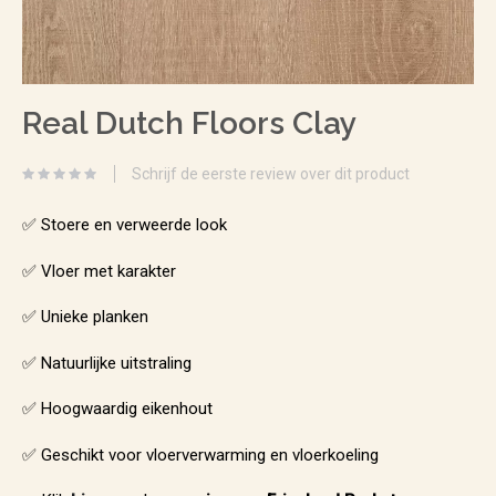
Ga
Real Dutch Floors Clay
naar
het
Schrijf de eerste review over dit product
begin
van
✅ Stoere en verweerde look
de
✅ Vloer met karakter
afbeeldingen-
✅ Unieke planken
gallerij
✅ Natuurlijke uitstraling
✅ Hoogwaardig eikenhout
✅ Geschikt voor vloerverwarming en vloerkoeling