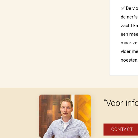
✅ De vlo
de nerfs
zacht ka
een meer
maar ze 
vloer me
noesten.
"Voor inf
CONTACT