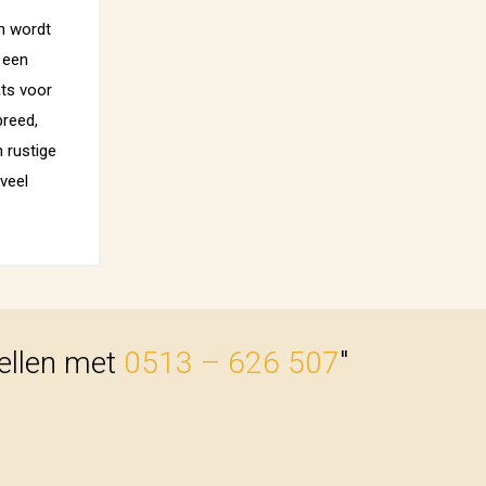
n wordt
 een
ats voor
breed,
 rustige
 veel
bellen met
0513 – 626 507
"