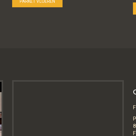
PARKET VLOEREN
F
8
F