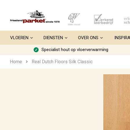
Ga
naar
de
inhoud
VLOEREN
DIENSTEN
OVER ONS
INSPIRA
Specialist hout op vloerverwarming
Home
Real Dutch Floors Silk Classic
Ga
naar
het
einde
van
de
afbeeldingen-