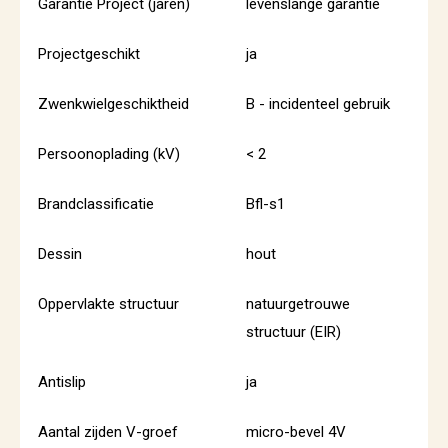
Garantie Project (jaren)
levenslange garantie
Projectgeschikt
ja
Zwenkwielgeschiktheid
B - incidenteel gebruik
Persoonoplading (kV)
< 2
Brandclassificatie
Bfl-s1
Dessin
hout
Oppervlakte structuur
natuurgetrouwe
structuur (EIR)
Antislip
ja
Aantal zijden V-groef
micro-bevel 4V