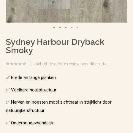
Ga
Sydney Harbour Dryback
naar
Smoky
het
begin
Schrijf de eerste review over dit product
van
de
✅ Brede en lange planken
afbeeldingen-
✅ Voelbare houtstructuur
gallerij
✅ Nerven en noesten mooi zichtbaar in strijklicht door
natuurlijke structuur
✅ Onderhoudsvriendelijk