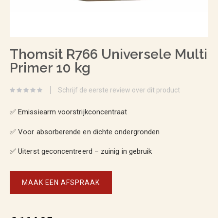
Ga
Thomsit R766 Universele Multi
naar
Primer 10 kg
het
begin
Schrijf de eerste review over dit product
van
✅ Emissiearm voorstrijkconcentraat
de
afbeeldingen-
✅ Voor absorberende en dichte ondergronden
gallerij
✅ Uiterst geconcentreerd – zuinig in gebruik
MAAK EEN AFSPRAAK