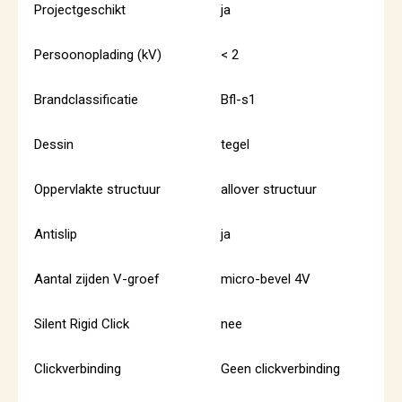
Projectgeschikt
ja
Persoonoplading (kV)
< 2
Brandclassificatie
Bfl-s1
Dessin
tegel
Oppervlakte structuur
allover structuur
Antislip
ja
Aantal zijden V-groef
micro-bevel 4V
Silent Rigid Click
nee
Clickverbinding
Geen clickverbinding