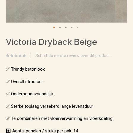
Ga
Victoria Dryback Beige
naar
het
Schrijf de eerste review over dit product
begin
van
✅ Trendy betonlook
de
✅ Overall structuur
afbeeldingen-
✅ Onderhoudsvriendelijk
gallerij
✅ Sterke toplaag verzekerd lange levensduur
✅ Te combineren met vloerverwarming en vloerkoeling
#️⃣ Aantal panelen / stuks per pak: 14