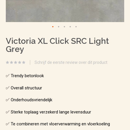
Ga
Victoria XL Click SRC Light
naar
Grey
het
begin
Schrijf de eerste review over dit product
van
de
✅ Trendy betonlook
afbeeldingen-
✅ Overall structuur
gallerij
✅ Onderhoudsvriendelijk
✅ Sterke toplaag verzekerd lange levensduur
✅ Te combineren met vloerverwarming en vloerkoeling