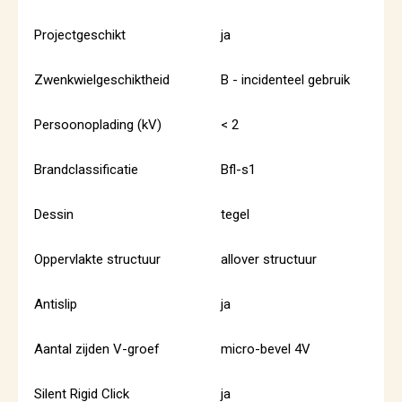
Projectgeschikt
ja
Zwenkwielgeschiktheid
B - incidenteel gebruik
Persoonoplading (kV)
< 2
Brandclassificatie
Bfl-s1
Dessin
tegel
Oppervlakte structuur
allover structuur
Antislip
ja
Aantal zijden V-groef
micro-bevel 4V
Silent Rigid Click
ja