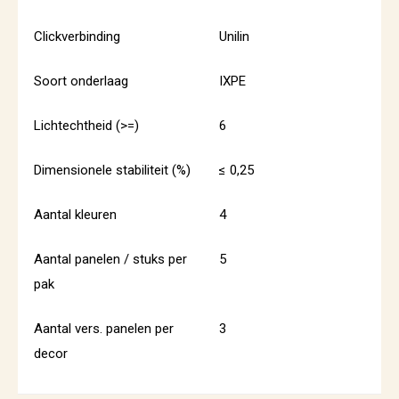
Clickverbinding
Unilin
Soort onderlaag
IXPE
Lichtechtheid (>=)
6
Dimensionele stabiliteit (%)
≤ 0,25
Aantal kleuren
4
Aantal panelen / stuks per
5
pak
Aantal vers. panelen per
3
decor