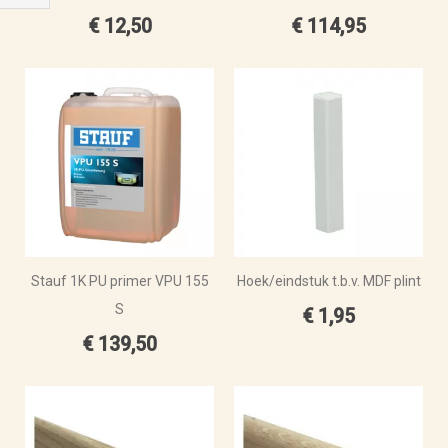
Filteren
€ 12,50
€ 114,95
Stauf 1K PU primer VPU 155
Hoek/eindstuk t.b.v. MDF plint
S
€ 1,95
€ 139,50