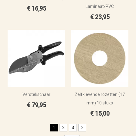
Laminaat/PVC
€ 16,95
€ 23,95
Verstekschaar
Zelfklevende rozetten (17
mm) 10 stuks
€ 79,95
€ 15,00
Pagina
U lees momenteel pagina
Pagina
Pagina
Pagina
Volgende
1
2
3