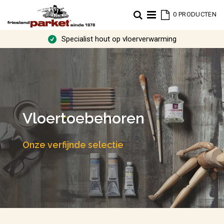
Cart
Zoek
0
PRODUCTEN
Specialist hout op vloerverwarming
Vloertoebehoren
Onze verfijnde selectie