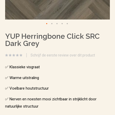
Ga
YUP Herringbone Click SRC
naar
Dark Grey
het
begin
Schrijf de eerste review over dit product
van
de
✅ Klassieke visgraat
afbeeldingen-
✅ Warme uitstraling
gallerij
✅ Voelbare houtstructuur
✅ Nerven en noesten mooi zichtbaar in strijklicht door
natuurlijke structuur