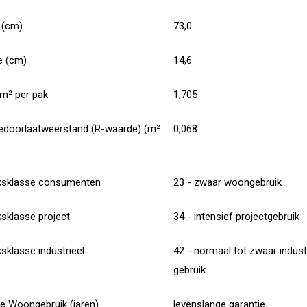
 (cm)
73,0
e (cm)
14,6
 m² per pak
1,705
doorlaatweerstand (R-waarde) (m²
0,068
ksklasse consumenten
23 - zwaar woongebruik
ksklasse project
34 - intensief projectgebruik
sklasse industrieel
42 - normaal tot zwaar indust
gebruik
ie Woongebruik (jaren)
levenslange garantie