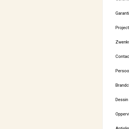
Garanti
Projec
Zwenkw
Contac
Persoo
Brandcl
Dessin
Oppervl
Antisli