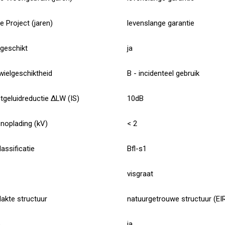
e Project (jaren)
levenslange garantie
tgeschikt
ja
ielgeschiktheid
B - incidenteel gebruik
tgeluidreductie ∆LW (IS)
10dB
noplading (kV)
< 2
assificatie
Bfl-s1
visgraat
akte structuur
natuurgetrouwe structuur (EI
p
ja