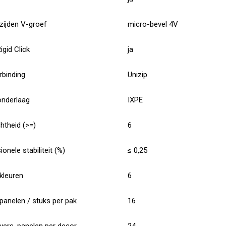
zijden V-groef
micro-bevel 4V
Rigid Click
ja
rbinding
Unizip
onderlaag
IXPE
htheid (>=)
6
onele stabiliteit (%)
≤ 0,25
kleuren
6
panelen / stuks per pak
16
vers. panelen per decor
24