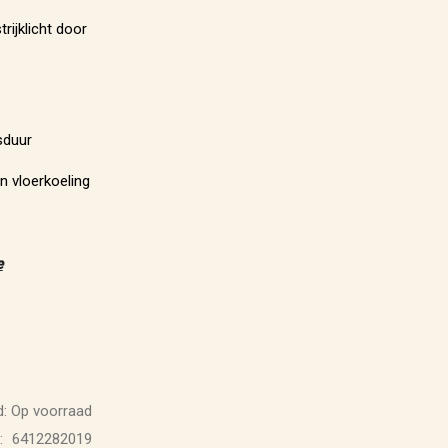
rijklicht door
sduur
 vloerkoeling
e
:
Op voorraad
6412282019