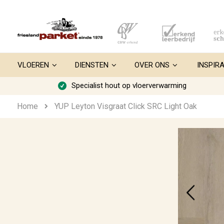
Ga
naar
de
inhoud
VLOEREN
DIENSTEN
OVER ONS
INSPIRA
Specialist hout op vloerverwarming
Home
YUP Leyton Visgraat Click SRC Light Oak
Ga
naar
het
einde
van
de
afbeeldingen-