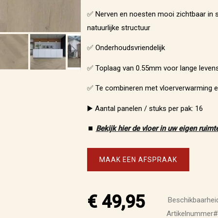
✅ Nerven en noesten mooi zichtbaar in st
natuurlijke structuur
✅ Onderhoudsvriendelijk
✅ Toplaag van 0.55mm voor lange leven
✅ Te combineren met vloerverwarming en
▶️ Aantal panelen / stuks per pak: 16
⏹️
Bekijk hier de vloer in uw eigen ruimt
MAAK EEN AFSPRAAK
€ 49,95
Beschikbaarheid
Artikelnummer