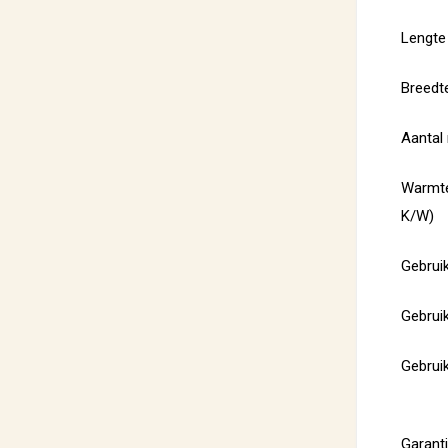
Lengte
Breedt
Aantal
Warmte
K/W)
Gebrui
Gebrui
Gebruik
Garant