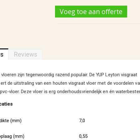
Voeg toe aan offerte
ns
Reviews
 vloeren zijn tegenwoordig razend populair. De YUP Leyton visgraat
rt de uitstraling van een houten visgraat vloer met de voordelen va
pvc-vloer. Deze vloer is erg onderhoudsvriendelijk en én waterbeste
caties
 dikte (mm)
7,0
toplaag (mm)
0,55