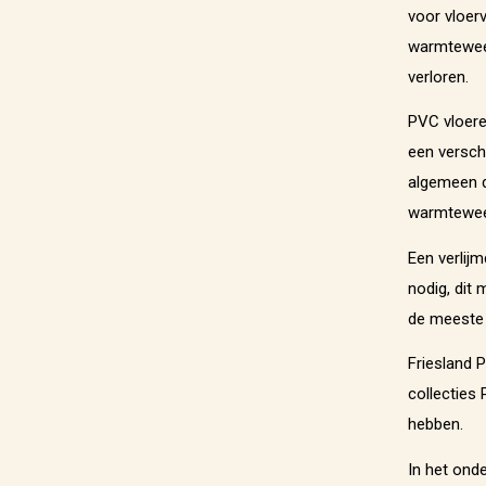
voor vloer
warmteweer
verloren.
PVC vloere
een verschi
algemeen d
warmtewee
Een verlij
nodig, dit
de meeste 
Friesland 
collecties
hebben.
In het onde