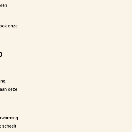
eren
u ook onze
p
ing.
n aan deze
erwarming
t scheelt