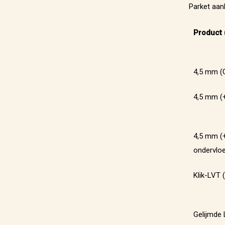
Parket aan
Product 
4,5 mm (
4,5 mm (
4,5 mm 
ondervloe
Klik-LVT
Gelijmde