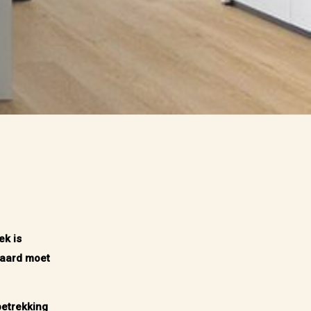
ek is
raard moet
betrekking