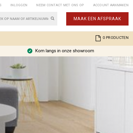
S
INLOGGEN
NEEM CONTACT MET ONS OP
ACCOUNT AANMAKEN
Zoek
MAAK EEN AFSPRAAK
k
Cart
0
PRODUCTEN
Kom langs in onze showroom