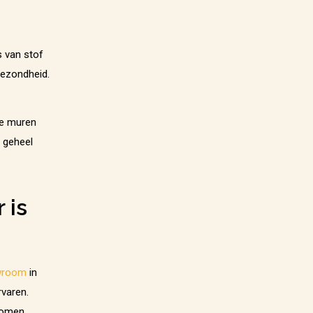
s van stof
 gezondheid.
de muren
r geheel
 is
wroom
in
rvaren.
komen.