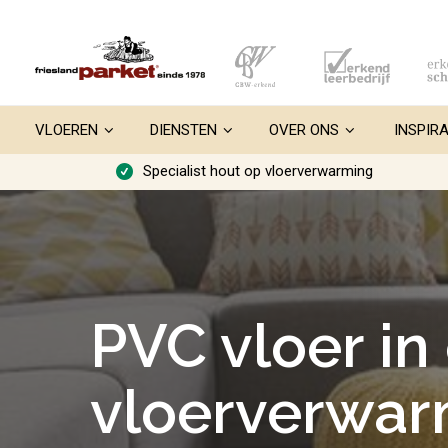
Ga
naar
de
inhoud
VLOEREN
DIENSTEN
OVER ONS
INSPIRA
Specialist hout op vloerverwarming
PVC vloer in
vloerverwar