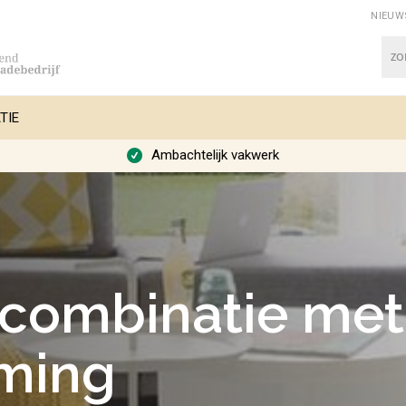
NIEUW
Zoe
TIE
Ambachtelijk vakwerk
 combinatie met
ming