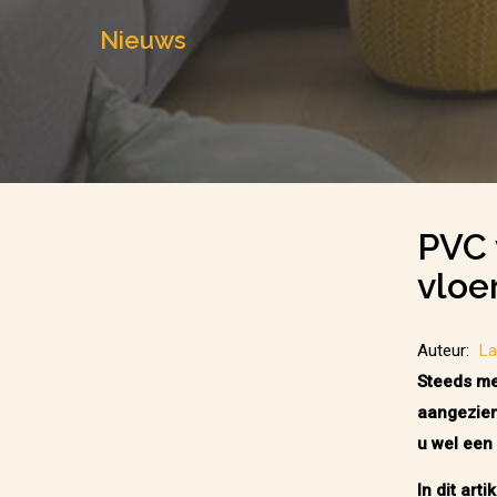
Nieuws
PVC 
vloe
Auteur:
L
Steeds me
aangezien
u wel een
In dit art