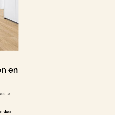
en en
oed te
n vloer