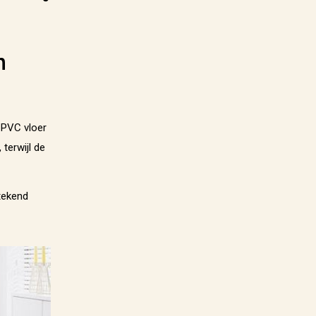
n
 PVC vloer
terwijl de
tekend