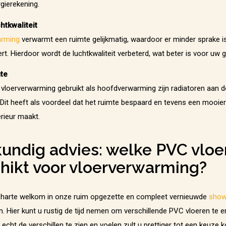
gierekening.
htkwaliteit
arming
verwarmt een ruimte gelijkmatig, waardoor er minder sprake i
ert. Hierdoor wordt de luchtkwaliteit verbeterd, wat beter is voor uw
te
vloerverwarming gebruikt als hoofdverwarming zijn radiatoren aan 
 Dit heeft als voordeel dat het ruimte bespaard en tevens een mooie
erieur maakt.
undig advies: welke PVC vloer
hikt voor vloerverwarming?
 harte welkom in onze ruim opgezette en compleet vernieuwde
sho
. Hier kunt u rustig de tijd nemen om verschillende PVC vloeren te e
 echt de verschillen te zien en voelen zult u prettiger tot een keuze 