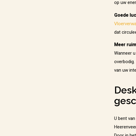
op uw ener
Goede luc
Vloerverw
dat circule
Meer ruim
Wanneer u 
overbodig.
van uw int
Desk
gesc
U bent van
Heerenveen
Door in het