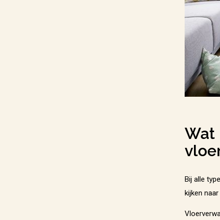
Wat 
vloe
Bij alle ty
kijken naa
Vloerverwa