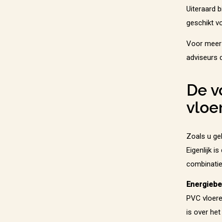
Uiteraard 
geschikt v
Voor meer 
adviseurs 
De v
vloe
Zoals u ge
Eigenlijk i
combinatie
Energiebe
PVC vloere
is over het