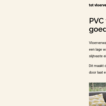
tot vloerv
PVC 
goed
Vloerverwa
een lage w
slijtvaste
Dit maakt 
door laat 