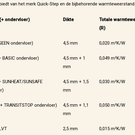
biedt van het merk Quick-Step en de bijbehorende warmteweerstand
(+ ondervloer)
Dikte
Totale warmtew
(R)
GEEN ondervloer)
4,5 mm
0,020 m²K/W
+ BASIC ondervloer)
4,5 mm + 1
0,049 m²K/W
mm
(+ SUNHEAT/SUNSAFE
4,5 mm + 1,5
0,030 m²K/W
r)
mm
 (+ TRANSITSTOP ondervloer)
4,5 mm + 1,1
0,050 m²K/W
mm
 LVT
2,5 mm
0,015 m²K/W