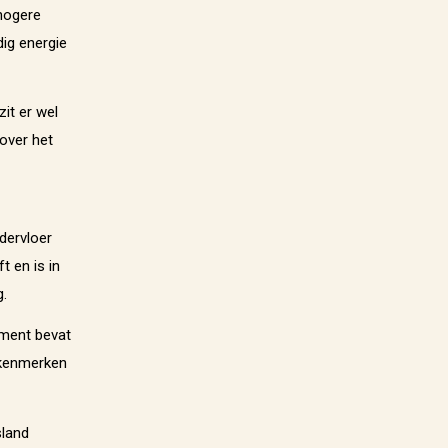
hogere
ig energie
it er wel
 over het
dervloer
 en is in
.
iment bevat
n kenmerken
sland