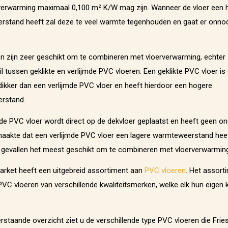
verwarming maximaal 0,100 m² K/W mag zijn. Wanneer de vloer een 
stand heeft zal deze te veel warmte tegenhouden en gaat er onnod
n zijn zeer geschikt om te combineren met vloerverwarming, echter z
l tussen geklikte en verlijmde PVC vloeren. Een geklikte PVC vloer is
ikker dan een verlijmde PVC vloer en heeft hierdoor een hogere
rstand.
mde PVC vloer wordt direct op de dekvloer geplaatst en heeft geen on
 maakte dat een verlijmde PVC vloer een lagere warmteweerstand heeft
gevallen het meest geschikt om te combineren met vloerverwarming
Parket heeft een uitgebreid assortiment aan
PVC vloeren
. Het assort
 PVC vloeren van verschillende kwaliteitsmerken, welke elk hun eige
rstaande overzicht ziet u de verschillende type PVC vloeren die Frie