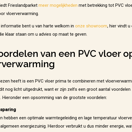
biedt Frieslandparket
meer mogelijkheden
met betrekking tot PVC vlo
oor vloerverwarming.
informatie bent u van harte welkom in
onze showroom
, hier vindt 
die klaar staan om u advies op maat te geven.
oordelen van een PVC vloer o
rverwarming
lezen heeft is een PVC vloer prima te combineren met vloerverwarm
s dit nog licht uitgedrukt, want er zijn zelfs een groot aantal voordele
. Hieronder een opsomming van de grootste voordelen:
sparing
n hebben een optimale warmtegeleiding en lage temperatuur vloerv
 algemeen energiezuinig. Hierdoor verbruikt u dus minder energie, wa